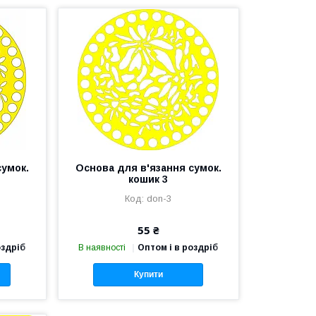
сумок.
Основа для в'язання сумок.
кошик 3
don-3
55 ₴
оздріб
В наявності
Оптом і в роздріб
Купити