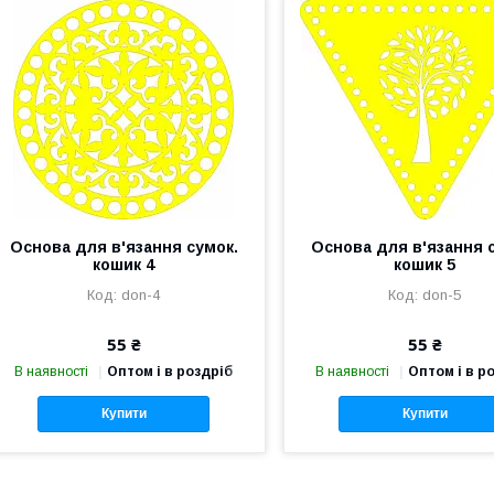
Основа для в'язання сумок.
Основа для в'язання 
кошик 4
кошик 5
don-4
don-5
55 ₴
55 ₴
В наявності
Оптом і в роздріб
В наявності
Оптом і в р
Купити
Купити