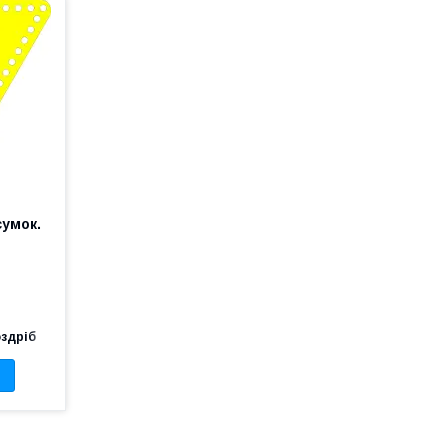
сумок.
оздріб