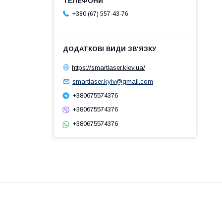
+380 (67) 557-43-76
https://smartlaser.kiev.ua/
smartlaser.kyiv@gmail.com
+380675574376
+380675574376
+380675574376