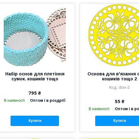
Набір основ для плетіння
Основа для в'язання 
сумок. кошиків тощо
кошиків тощо 2
don-2
795 ₴
55 ₴
В наявності
Оптом і в роздріб
В наявності
Оптом і в р
Купити
Купити