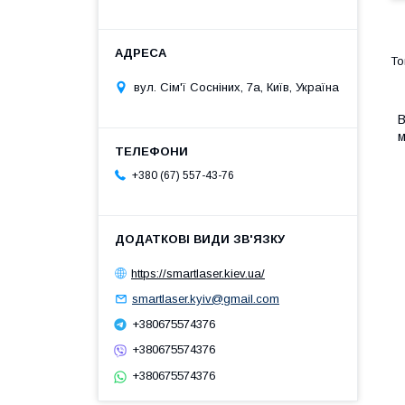
вул. Сім'ї Сосніних, 7а, Київ, Україна
В
м
+380 (67) 557-43-76
https://smartlaser.kiev.ua/
smartlaser.kyiv@gmail.com
+380675574376
+380675574376
+380675574376