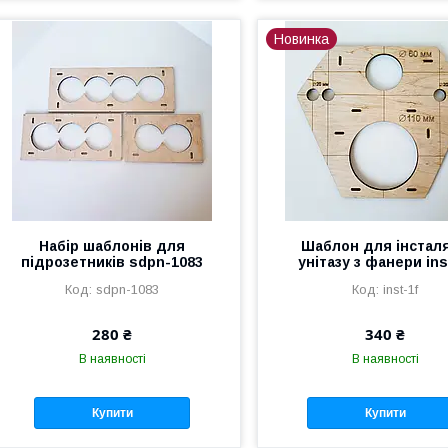
Новинка
Набір шаблонів для
Шаблон для інсталя
підрозетників sdpn-1083
унітазу з фанери ins
sdpn-1083
inst-1f
280 ₴
340 ₴
В наявності
В наявності
Купити
Купити