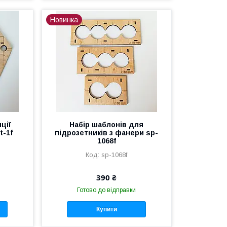
Новинка
ції
Набір шаблонів для
t-1f
підрозетників з фанери sp-
1068f
sp-1068f
390 ₴
Готово до відправки
Купити