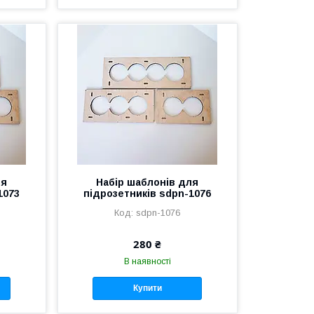
ля
Набір шаблонів для
1073
підрозетників sdpn-1076
sdpn-1076
280 ₴
В наявності
Купити