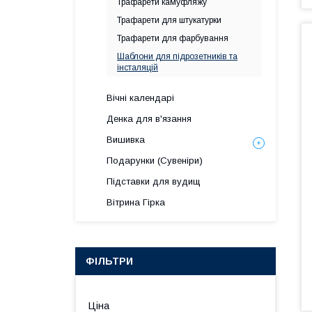
Трафарети камуфляжу
Трафарети для штукатурки
Трафарети для фарбування
Шаблони для підрозетників та
інсталяцій
Вічні календарі
Денка для в'язання
Вишивка
Подарунки (Сувеніри)
Підставки для вудищ
Вітрина Гірка
ФІЛЬТРИ
Ціна