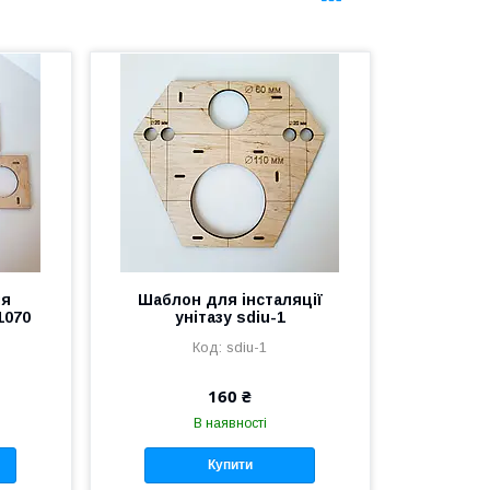
ля
Шаблон для інсталяції
1070
унітазу sdiu-1
sdiu-1
160 ₴
В наявності
Купити