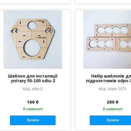
Шаблон для інсталяції
Набір шаблонів д
унітазу 55-100 sdiu-2
підрозетників sdpn-
sdiu-2
sdpn-1073
160 ₴
280 ₴
В наявності
В наявності
Купити
Купити