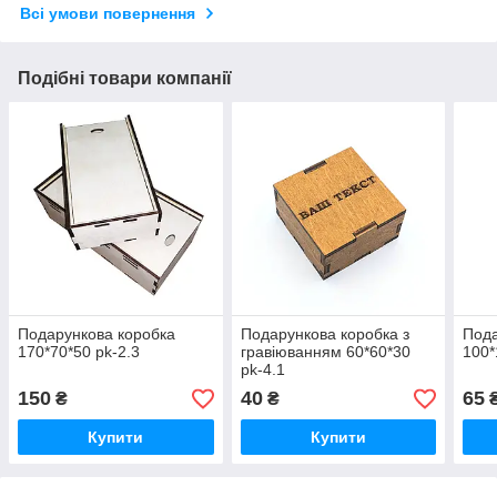
Всі умови повернення
Подібні товари компанії
Подарункова коробка
Подарункова коробка з
Пода
170*70*50 pk-2.3
гравіюванням 60*60*30
100*
pk-4.1
150
40
65
₴
₴
Купити
Купити