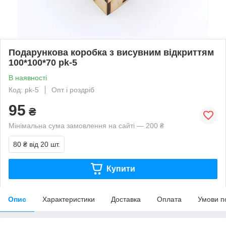
Подарункова коробка з висувним відкриттям
100*100*70 pk-5
В наявності
Код: pk-5
Опт і роздріб
95
₴
Мінімальна сума замовлення на сайті — 200 ₴
80 ₴
від 20 шт.
Купити
Опис
Характеристики
Доставка
Оплата
Умови п