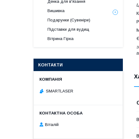
Денка для в'язання
Ц
Вишивка
К
Подарунки (Сувеніри)
Р
Підставки для вудищ
М
Є
Вітрина Гірка
З
В
КОНТАКТИ
Х
SMARTLASER
В
Віталій
В