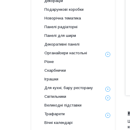
декорацій
Подарункові коробки
Новорічна тематика
Панелі радіаторні
Панелі для ширм
Декоративні панелі
Органайзери настольні
Різне
Скарбнички
Іграшки
Для кухні, бару ресторану
Світильники
Великодні підставки
Трафарети
Ц
Вічні календарі
к