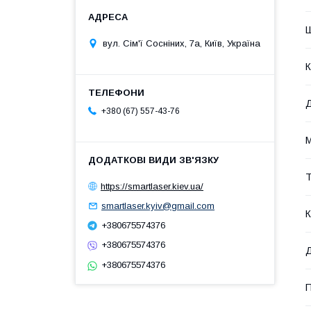
вул. Сім'ї Сосніних, 7а, Київ, Україна
К
+380 (67) 557-43-76
М
Т
https://smartlaser.kiev.ua/
smartlaser.kyiv@gmail.com
К
+380675574376
+380675574376
Д
+380675574376
П