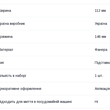
Ширина
112 мм
раїна виробник
Україна
Довжина
146 мм
атеріал
Фанера
ип
Підставк
ількість в наборі
1 шт.
екоративне оформлення
Аплікація
ідходить для миття в посудомийній машині
Ні